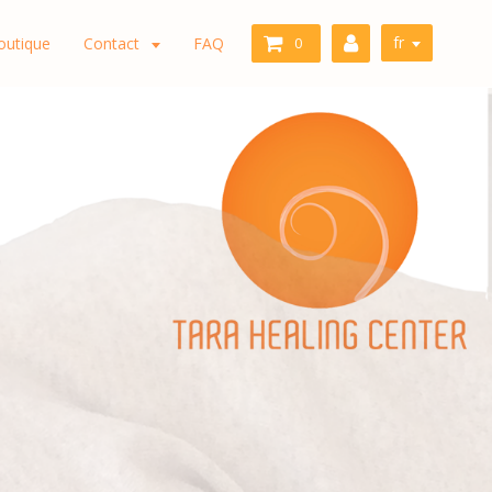
fr
outique
Contact
FAQ
0