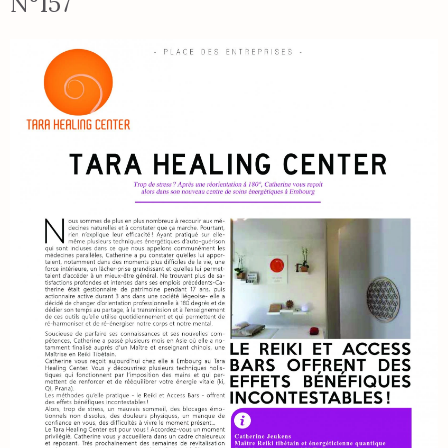
N°157